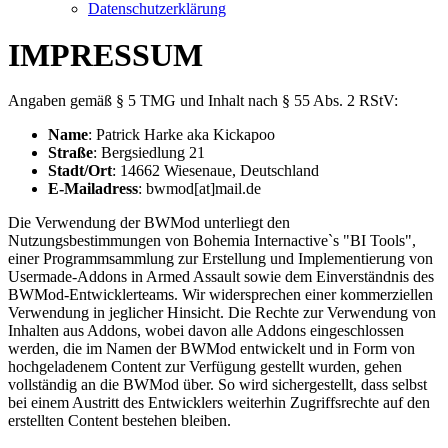
Datenschutzerklärung
IMPRESSUM
Angaben gemäß § 5 TMG und Inhalt nach § 55 Abs. 2 RStV:
Name
: Patrick Harke aka Kickapoo
Straße
: Bergsiedlung 21
Stadt/Ort
: 14662 Wiesenaue, Deutschland
E-Mailadress
: bwmod[at]mail.de
Die Verwendung der BWMod unterliegt den
Nutzungsbestimmungen von Bohemia Internactive`s "BI Tools",
einer Programmsammlung zur Erstellung und Implementierung von
Usermade-Addons in Armed Assault sowie dem Einverständnis des
BWMod-Entwicklerteams. Wir widersprechen einer kommerziellen
Verwendung in jeglicher Hinsicht. Die Rechte zur Verwendung von
Inhalten aus Addons, wobei davon alle Addons eingeschlossen
werden, die im Namen der BWMod entwickelt und in Form von
hochgeladenem Content zur Verfügung gestellt wurden, gehen
vollständig an die BWMod über. So wird sichergestellt, dass selbst
bei einem Austritt des Entwicklers weiterhin Zugriffsrechte auf den
erstellten Content bestehen bleiben.