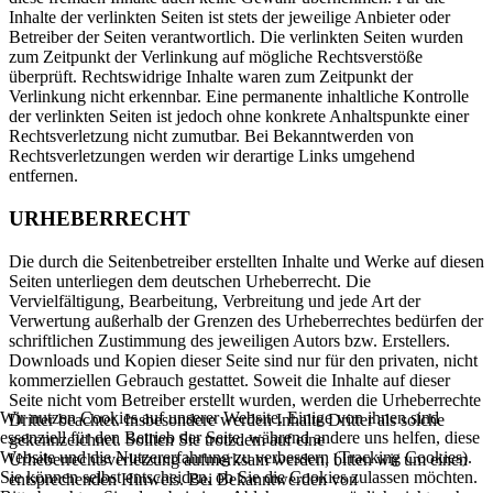
Inhalte der verlinkten Seiten ist stets der jeweilige Anbieter oder
Betreiber der Seiten verantwortlich. Die verlinkten Seiten wurden
zum Zeitpunkt der Verlinkung auf mögliche Rechtsverstöße
überprüft. Rechtswidrige Inhalte waren zum Zeitpunkt der
Verlinkung nicht erkennbar. Eine permanente inhaltliche Kontrolle
der verlinkten Seiten ist jedoch ohne konkrete Anhaltspunkte einer
Rechtsverletzung nicht zumutbar. Bei Bekanntwerden von
Rechtsverletzungen werden wir derartige Links umgehend
entfernen.
URHEBERRECHT
Die durch die Seitenbetreiber erstellten Inhalte und Werke auf diesen
Seiten unterliegen dem deutschen Urheberrecht. Die
Vervielfältigung, Bearbeitung, Verbreitung und jede Art der
Verwertung außerhalb der Grenzen des Urheberrechtes bedürfen der
schriftlichen Zustimmung des jeweiligen Autors bzw. Erstellers.
Downloads und Kopien dieser Seite sind nur für den privaten, nicht
kommerziellen Gebrauch gestattet. Soweit die Inhalte auf dieser
Seite nicht vom Betreiber erstellt wurden, werden die Urheberrechte
Wir nutzen Cookies auf unserer Website. Einige von ihnen sind
Dritter beachtet. Insbesondere werden Inhalte Dritter als solche
essenziell für den Betrieb der Seite, während andere uns helfen, diese
gekennzeichnet. Sollten Sie trotzdem auf eine
Website und die Nutzererfahrung zu verbessern (Tracking Cookies).
Urheberrechtsverletzung aufmerksam werden, bitten wir um einen
Sie können selbst entscheiden, ob Sie die Cookies zulassen möchten.
entsprechenden Hinweis. Bei Bekanntwerden von