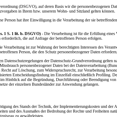
erordnung (DSGVO), auf deren Basis wir die personenbezogenen Daten 
zvorgaben in Ihrem bzw. unserem Wohn- und Sitzland gelten können.
ne Person hat ihre Einwilligung in die Verarbeitung der sie betreffen
. 1 S. 1 lit. b. DSGVO)
- Die Verarbeitung ist für die Erfüllung eines 
rforderlich, die auf Anfrage der betroffenen Person erfolgen.
e Verarbeitung ist zur Wahrung der berechtigten Interessen des Verantwo
 betroffenen Person, die den Schutz personenbezogener Daten erfordern
 den Datenschutzregelungen der Datenschutz-Grundverordnung gelten n
or Missbrauch personenbezogener Daten bei der Datenverarbeitung (
m Recht auf Löschung, zum Widerspruchsrecht, zur Verarbeitung beson
erten Entscheidungsfindung im Einzelfall einschließlich Profiling. Des
 im Hinblick auf die Begründung, Durchführung oder Beendigung von B
esetze der einzelnen Bundesländer zur Anwendung gelangen.
chtigung des Stands der Technik, der Implementierungskosten und der
hkeiten und des Ausmaßes der Bedrohung der Rechte und Freiheiten natü
zniveau zu gewährleisten.