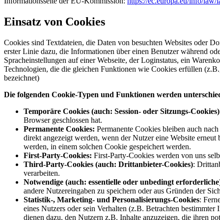
Informationsseite der EU-Kommission:
https://ec.europa.eu/info/law/
Einsatz von Cookies
Cookies sind Textdateien, die Daten von besuchten Websites oder D
erster Linie dazu, die Informationen über einen Benutzer während o
Spracheinstellungen auf einer Webseite, der Loginstatus, ein Warenko
Technologien, die die gleichen Funktionen wie Cookies erfüllen (z
bezeichnet)
Die folgenden Cookie-Typen und Funktionen werden unterschie
Temporäre Cookies (auch: Session- oder Sitzungs-Cookies)
Browser geschlossen hat.
Permanente Cookies:
Permanente Cookies bleiben auch nach d
direkt angezeigt werden, wenn der Nutzer eine Website erneu
werden, in einem solchen Cookie gespeichert werden.
First-Party-Cookies:
First-Party-Cookies werden von uns selbs
Third-Party-Cookies (auch: Drittanbieter-Cookies)
: Dritta
verarbeiten.
Notwendige (auch: essentielle oder unbedingt erforderliche
andere Nutzereingaben zu speichern oder aus Gründen der Sich
Statistik-, Marketing- und Personalisierungs-Cookies
: Fern
eines Nutzers oder sein Verhalten (z.B. Betrachten bestimmter 
dienen dazu, den Nutzern z.B. Inhalte anzuzeigen, die ihren pot