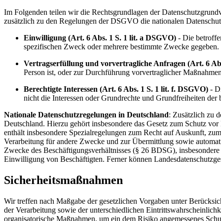
Im Folgenden teilen wir die Rechtsgrundlagen der Datenschutzgrundv
zusätzlich zu den Regelungen der DSGVO die nationalen Datenschut
Einwilligung (Art. 6 Abs. 1 S. 1 lit. a DSGVO)
- Die betroffe
spezifischen Zweck oder mehrere bestimmte Zwecke gegeben.
Vertragserfüllung und vorvertragliche Anfragen (Art. 6 Abs
Person ist, oder zur Durchführung vorvertraglicher Maßnahmen e
Berechtigte Interessen (Art. 6 Abs. 1 S. 1 lit. f. DSGVO)
- Di
nicht die Interessen oder Grundrechte und Grundfreiheiten der
Nationale Datenschutzregelungen in Deutschland
: Zusätzlich zu
Deutschland. Hierzu gehört insbesondere das Gesetz zum Schutz v
enthält insbesondere Spezialregelungen zum Recht auf Auskunft, zu
Verarbeitung für andere Zwecke und zur Übermittlung sowie automatisi
Zwecke des Beschäftigungsverhältnisses (§ 26 BDSG), insbesondere
Einwilligung von Beschäftigten. Ferner können Landesdatenschutzg
Sicherheitsmaßnahmen
Wir treffen nach Maßgabe der gesetzlichen Vorgaben unter Berücksi
der Verarbeitung sowie der unterschiedlichen Eintrittswahrscheinlic
organisatorische Maßnahmen, um ein dem Risiko angemessenes Schut