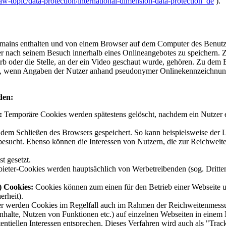
law-topic/data-protection/international-dimension-data-protection_de
).
omains enthalten und von einem Browser auf dem Computer des Benutze
der nach seinem Besuch innerhalb eines Onlineangebotes zu speichern.
rb oder die Stelle, an der ein Video geschaut wurde, gehören. Zu dem B
.B., wenn Angaben der Nutzer anhand pseudonymer Onlinekennzeichnun
den:
:
Temporäre Cookies werden spätestens gelöscht, nachdem ein Nutzer 
em Schließen des Browsers gespeichert. So kann beispielsweise der Lo
t besucht. Ebenso können die Interessen von Nutzern, die zur Reichw
t gesetzt.
nbieter-Cookies werden hauptsächlich von Werbetreibenden (sog. Dritt
) Cookies:
Cookies können zum einen für den Betrieb einer Webseite un
erheit).
er werden Cookies im Regelfall auch im Rahmen der Reichweitenmessun
Inhalte, Nutzen von Funktionen etc.) auf einzelnen Webseiten in einem 
entiellen Interessen entsprechen. Dieses Verfahren wird auch als "Trac