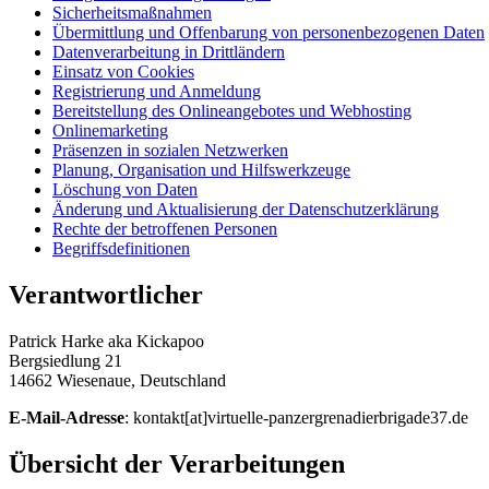
Sicherheitsmaßnahmen
Übermittlung und Offenbarung von personenbezogenen Daten
Datenverarbeitung in Drittländern
Einsatz von Cookies
Registrierung und Anmeldung
Bereitstellung des Onlineangebotes und Webhosting
Onlinemarketing
Präsenzen in sozialen Netzwerken
Planung, Organisation und Hilfswerkzeuge
Löschung von Daten
Änderung und Aktualisierung der Datenschutzerklärung
Rechte der betroffenen Personen
Begriffsdefinitionen
Verantwortlicher
Patrick Harke aka Kickapoo
Bergsiedlung 21
14662 Wiesenaue, Deutschland
E-Mail-Adresse
: kontakt[at]virtuelle-panzergrenadierbrigade37.de
Übersicht der Verarbeitungen