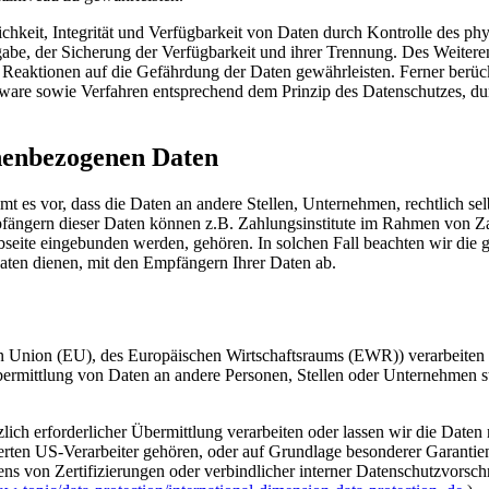
hkeit, Integrität und Verfügbarkeit von Daten durch Kontrolle des ph
gabe, der Sicherung der Verfügbarkeit und ihrer Trennung. Des Weiteren
eaktionen auf die Gefährdung der Daten gewährleisten. Ferner berüc
ware sowie Verfahren entsprechend dem Prinzip des Datenschutzes, du
nenbezogenen Daten
s vor, dass die Daten an andere Stellen, Unternehmen, rechtlich selb
mpfängern dieser Daten können z.B. Zahlungsinstitute im Rahmen von 
ebseite eingebunden werden, gehören. In solchen Fall beachten wir die
aten dienen, mit den Empfängern Ihrer Daten ab.
hen Union (EU), des Europäischen Wirtschaftsraums (EWR)) verarbeiten
mittlung von Daten an andere Personen, Stellen oder Unternehmen stat
zlich erforderlicher Übermittlung verarbeiten oder lassen wir die Daten
erten US-Verarbeiter gehören, oder auf Grundlage besonderer Garantien
s von Zertifizierungen oder verbindlicher interner Datenschutzvorsch